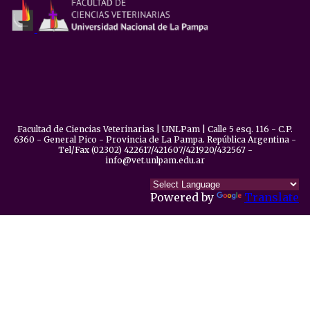
Facultad de Ciencias Veterinarias | UNLPam | Calle 5 esq. 116 - C.P.
6360 - General Pico - Provincia de La Pampa. República Argentina -
Tel/Fax (02302) 422617/421607/421920/432567 -
info@vet.unlpam.edu.ar
Powered by
Translate