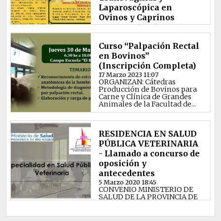
Laparoscópica en
Ovinos y Caprinos
9 Marzo 2026 19:46
ORGANIZA: cátedra
Producción de Rumiantes
Curso “Palpación Rectal
Menores de la Facultad
en Bovinos”
Ciencias Veterinarias de la
Univers...
(Inscripción Completa)
17 Marzo 2023 11:07
ORGANIZAN: Cátedras
Producción de Bovinos para
Carne y Clínica de Grandes
Animales de la Facultad de...
RESIDENCIA EN SALUD
PÚBLICA VETERINARIA
- Llamado a concurso de
oposición y
antecedentes
5 Marzo 2020 18:45
CONVENIO MINISTERIO DE
SALUD DE LA PROVINCIA DE
RIO NEGRO Y FACULTAD DE
CIENCIAS VETERINARIAS DE
LA ...