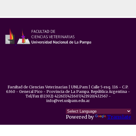
Facultad de Ciencias Veterinarias | UNLPam | Calle 5 esq. 116 - C.P.
6360 - General Pico - Provincia de La Pampa. República Argentina -
Tel/Fax (02302) 422617/421607/421920/432567 -
info@vet.unlpam.edu.ar
Powered by
Translate