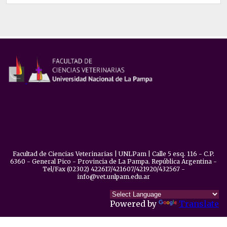
Facultad de Ciencias Veterinarias | UNLPam | Calle 5 esq. 116 - C.P.
6360 - General Pico - Provincia de La Pampa. República Argentina -
Tel/Fax (02302) 422617/421607/421920/432567 -
info@vet.unlpam.edu.ar
Powered by
Translate