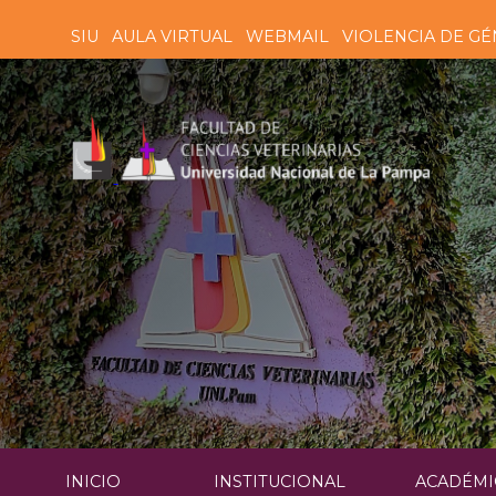
SIU
AULA VIRTUAL
WEBMAIL
VIOLENCIA DE GÉ
INICIO
INSTITUCIONAL
ACADÉMI