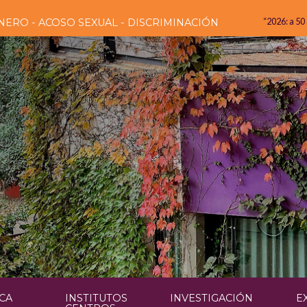
“2026: a 50
NERO - ACOSO SEXUAL - DISCRIMINACIÓN
CA
INSTITUTOS
INVESTIGACIÓN
E