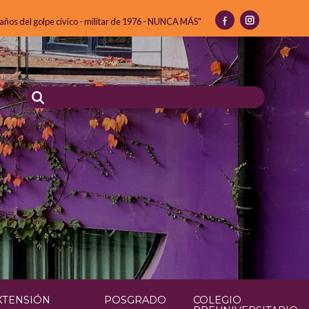
 años del golpe cívico - militar de 1976 - NUNCA MÁS"
XTENSIÓN
POSGRADO
COLEGIO