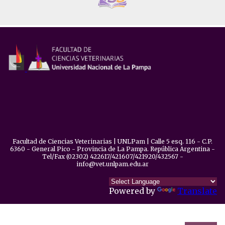
Facultad de Ciencias Veterinarias | UNLPam | Calle 5 esq. 116 - C.P.
6360 - General Pico - Provincia de La Pampa. República Argentina -
Tel/Fax (02302) 422617/421607/421920/432567 -
info@vet.unlpam.edu.ar
Powered by
Translate