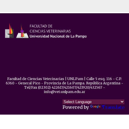
Facultad de Ciencias Veterinarias | UNLPam | Calle 5 esq. 116 - C.P.
6360 - General Pico - Provincia de La Pampa. República Argentina -
Tel/Fax (02302) 422617/421607/421920/432567 -
info@vet.unlpam.edu.ar
Powered by
Translate