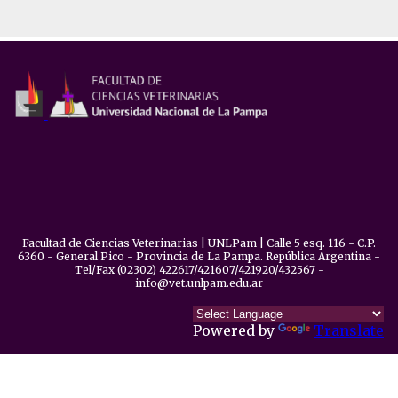
Facultad de Ciencias Veterinarias | UNLPam | Calle 5 esq. 116 - C.P.
6360 - General Pico - Provincia de La Pampa. República Argentina -
Tel/Fax (02302) 422617/421607/421920/432567 -
info@vet.unlpam.edu.ar
Powered by
Translate