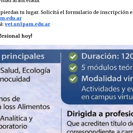
vidad arancelada.
pierdas tu lugar. Solicitá el formulario de inscripción
m.edu.ar
tá:
vet.unlpam.edu.ar
fesional hoy!