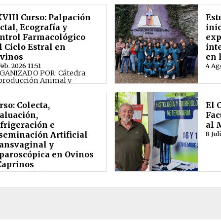
VIII Curso: Palpación
Est
ctal, Ecografía y
ini
ntrol​ Farmacológico
exp
l Ciclo Estral en
int
vinos
en 
Feb. 2026 11:51
4 Ag
GANIZADO POR: Cátedra
producción Animal y
boratorio de Reproducción,
ultad de Ciencias Vete...
rso: Colecta,
El 
aluación,
Fac
frigeración e
al 
seminación Artificial
8 Jul
ansvaginal y
paroscópica en Ovinos
Caprinos
arzo 2026 19:46
GANIZA: cátedra
oducción de Rumiantes
nores de la Facultad
ncias Veterinarias de la
vers...