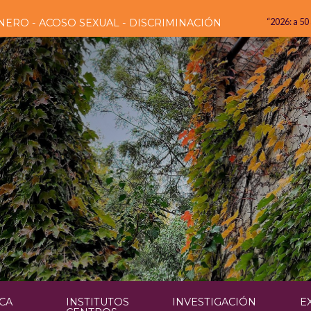
“2026: a 50
NERO - ACOSO SEXUAL - DISCRIMINACIÓN
CA
INSTITUTOS
INVESTIGACIÓN
E