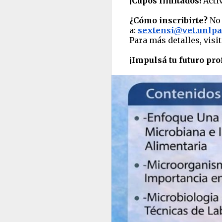
¡Cupos limitados!
Acti
¿Cómo inscribirte?
No 
a:
sextensi@vet.unlpa
Para más detalles, visi
¡Impulsá tu futuro pro