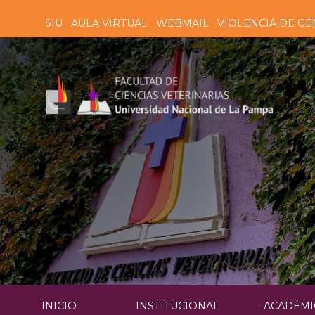
SIU
AULA VIRTUAL
WEBMAIL
VIOLENCIA DE GÉ
INICIO
INSTITUCIONAL
ACADÉMI