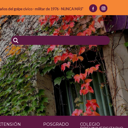
 años del golpe cívico - militar de 1976 - NUNCA MÁS"
XTENSIÓN
POSGRADO
COLEGIO