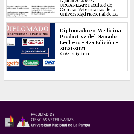
17 Junio 2026 09:57
Franco LUCERO ARTEAGA,
ORGANIZAN: Facultad de
pertene...
Ciencias Veterinarias de la
Universidad Nacional de La
Pampa, Colegio Veterin...
Diplomado en Medicina
Productiva del Ganado
Lechero - 8va Edición -
2020-2021
6 Dic. 2019 13:38