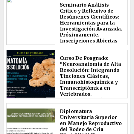
Seminario Análisis
Crítico y Reflexivo de
Resúmenes Científicos:
Herramientas para la
Investigación Avanzada.
Próximamente.
Inscripciones Abiertas
18 Junio 2025 17:36
Curso De Posgrado:
“Neuroanatomía de Alta
Resolución: Integrando
Tinciones Clásicas,
Inmunohistoquímica y
Transcriptómica en
Vertebrados.
Aplicaciones Prácticas
del Modelo
Diplomatura
Prosomérico”
Universitaria Superior
10 Junio 2026 19:08
ORGANIZADORA/ES Y
en Manejo Reproductivo
DOCENTES RESPONSABLES:
del Rodeo de Cria
la Dra Mónica BOERIS y el MV