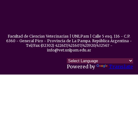
Facultad de Ciencias Veterinarias | UNLPam | Calle 5 esq. 116 - C.P.
6360 - General Pico - Provincia de La Pampa. República Argentina -
Tel/Fax (02302) 422617/421607/421920/432567 -
info@vet.unlpam.edu.ar
Powered by
Translate