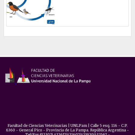
Facultad de Ciencias Veterinarias | UNLPam | Calle 5 esq. 116 - C.P.
6360 - General Pico - Provincia de La Pampa. República Argentina -
Tel/Fax (02302) 422617/421607/421920/432567 -