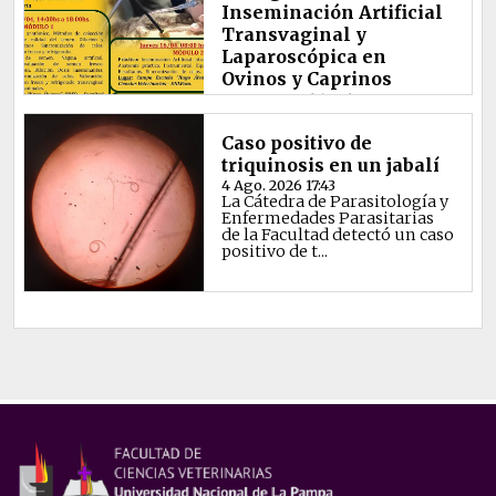
Inseminación Artificial
Transvaginal y
Laparoscópica en
Ovinos y Caprinos
9 Marzo 2026 19:46
ORGANIZA: cátedra
Producción de Rumiantes
Caso positivo de
Menores de la Facultad
triquinosis en un jabalí
Ciencias Veterinarias de la
Univers...
4 Ago. 2026 17:43
La Cátedra de Parasitología y
Enfermedades Parasitarias
de la Facultad detectó un caso
positivo de t...